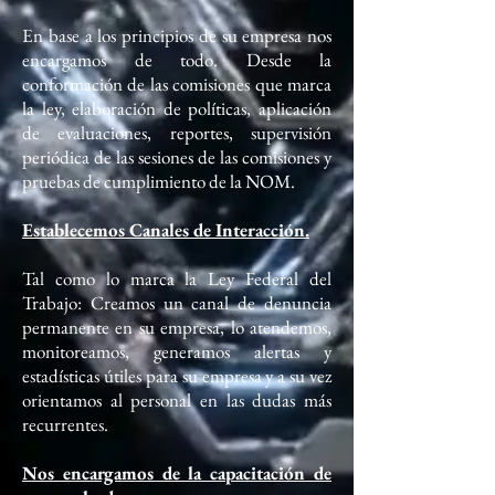
En base a los principios de su empresa nos
encargamos de todo. Desde la
conformación de las comisiones que marca
la ley, elaboración de políticas, aplicación
de evaluaciones, reportes, supervisión
periódica de las sesiones de las comisiones y
pruebas de cumplimiento de la NOM.
Establecemos Canales de Interacción.
Tal como lo marca la Ley Federal del
Trabajo: Creamos un canal de denuncia
permanente en su empresa, lo atendemos,
monitoreamos, generamos alertas y
estadísticas útiles para su empresa y a su vez
orientamos al personal en las dudas más
recurrentes.
Nos encargamos de la capacitación de