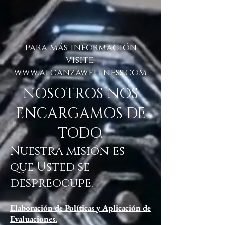
para más información
visite:
www.alcanzawellness.com
NOSOTROS NOS
ENCARGAMOS DE
TODO.
Nuestra misión es
que Usted se
despreocupe.
Elaboración de Políticas y Aplicación de
Evaluaciones.