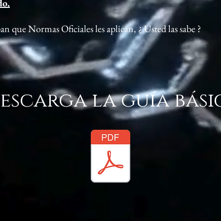
do.
n que Normas Oficiales les aplican, ¿ Usted las sabe ?
escarga la guía bási