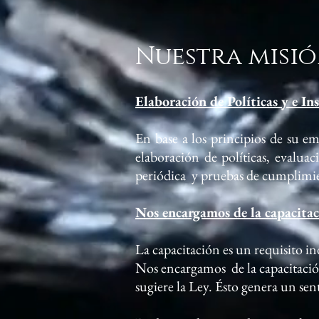
Nuestra misió
Elaboración de Políticas y e In
En base a los principios de su e
elaboración de políticas, evaluac
periódica y pruebas de cumplim
Nos encargamos de la capacitac
La capacitación es un requisito 
Nos encargamos de la capacitación
sugiere la Ley. Ésto genera un se