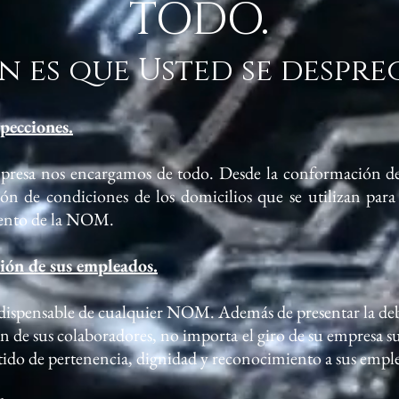
TODO.
n es que Usted se despr
specciones.
mpresa nos encargamos de todo. Desde la conformación de
ión de condiciones de los domicilios que se utilizan para 
iento de la NOM.
ión de sus empleados.
indispensable de cualquier NOM. Además de presentar la d
 de sus colaboradores, no importa el giro de su empresa s
ntido de pertenencia, dignidad y reconocimiento a sus empl