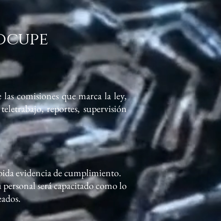
eocupe
 las comisiones que marca la ley,
teletrabajo, reportes, supervisión
ebida evidencia de cumplimiento.
u personal será capacitado como lo
eados.